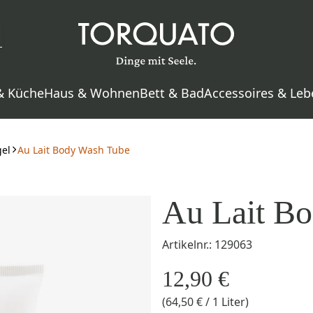
& Küche
Haus & Wohnen
Bett & Bad
Accessoires & Leb
gel
Au Lait Body Wash Tube
Au Lait B
Artikelnr.: 129063
12,90 €
(64,50 € / 1 Liter)