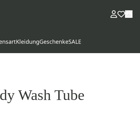
ensart
Kleidung
Geschenke
SALE
ody Wash Tube