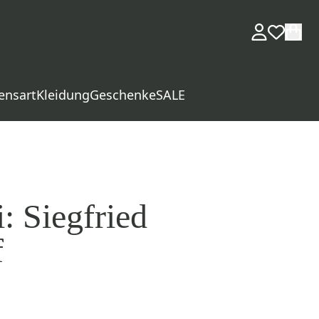
ensart
Kleidung
Geschenke
SALE
: Siegfried
f