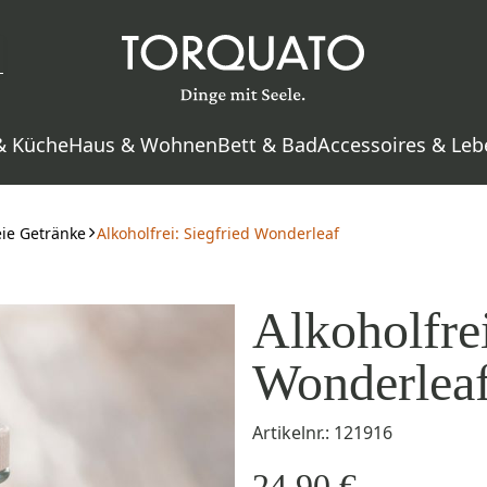
& Küche
Haus & Wohnen
Bett & Bad
Accessoires & Leb
eie Getränke
Alkoholfrei: Siegfried Wonderleaf
Alkoholfrei
Wonderlea
Artikelnr.: 121916
24,90 €