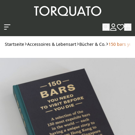
Zum Hauptinhalt springen
Startseite
Accessoires & Lebensart
Bücher & Co.
150 bars you 