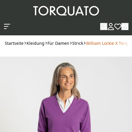
Zum Hauptinhalt springen
Startseite
Kleidung
Für Damen
Strick
William Lockie X Torqu