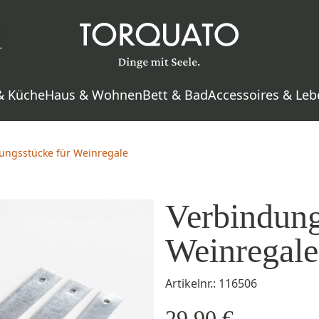
& Küche
Haus & Wohnen
Bett & Bad
Accessoires & Leb
ungsstücke für Weinregale
Verbindung
Weinregale
Artikelnr.: 116506
29,90 €