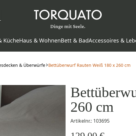
& Küche
Haus & Wohnen
Bett & Bad
Accessoires & Leb
esdecken & Überwürfe
Bettüberwurf Rauten Weiß 180 x 260 cm
Bettüberwu
260 cm
Artikelnr.: 103695
129,00 €