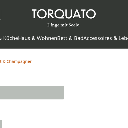
& Küche
Haus & Wohnen
Bett & Bad
Accessoires & Leb
kt & Champagner