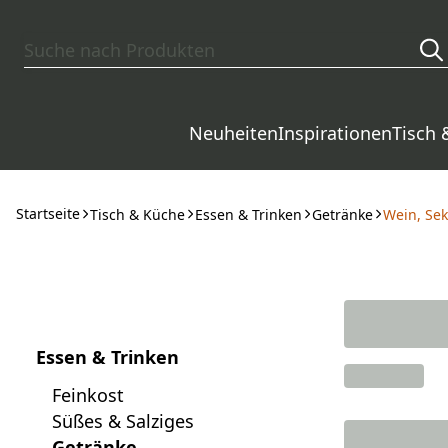
Zum Hauptinhalt springen
Neuheiten
Inspirationen
Tisch 
Startseite
Tisch & Küche
Essen & Trinken
Getränke
Wein, Se
Essen & Trinken
Feinkost
Süßes & Salziges
Getränke