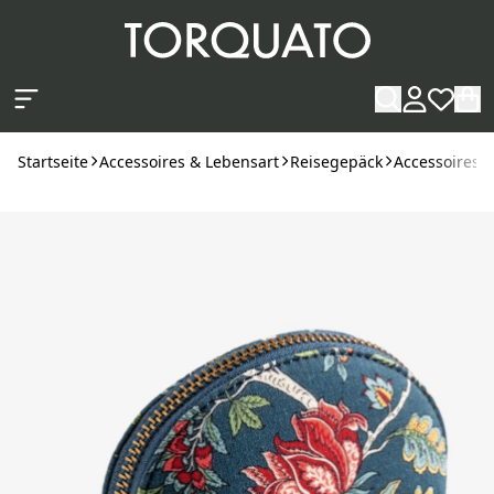
Zum Hauptinhalt springen
Startseite
Accessoires & Lebensart
Reisegepäck
Accessoires f