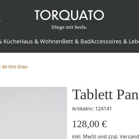
& Küche
Haus & Wohnen
Bett & Bad
Accessoires & Leb
n de Oro Grau
Tablett Pa
Artikelnr.: 124141
128,00 €
inkl. MwSt
und zzgl.
Versan