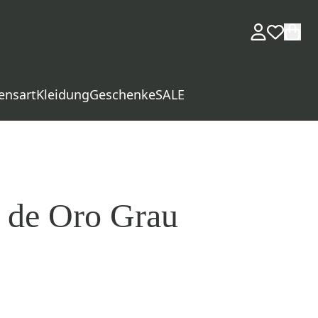
ensart
Kleidung
Geschenke
SALE
n de Oro Grau
d