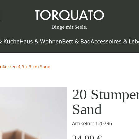
& Küche
Haus & Wohnen
Bett & Bad
Accessoires & Leb
nkerzen 4,5 x 3 cm Sand
20 Stumpen
Sand
Artikelnr.: 120796
24,90 €