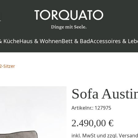
& Küche
Haus & Wohnen
Bett & Bad
Accessoires & Leb
2-Sitzer
Sofa Austin
Artikelnr.: 127975
2.490,00 €
inkl. MwSt
und zzgl.
Versan