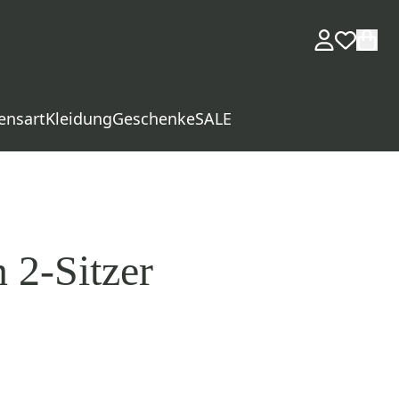
ensart
Kleidung
Geschenke
SALE
 2-Sitzer
d