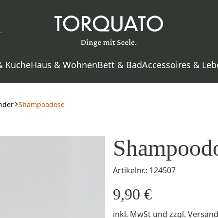
& Küche
Haus & Wohnen
Bett & Bad
Accessoires & Leb
nder
Shampoodose
Shampood
Artikelnr.: 124507
9,90 €
inkl. MwSt
und zzgl.
Versan