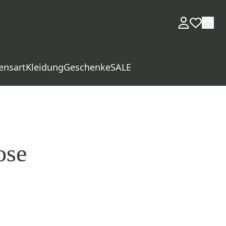
ensart
Kleidung
Geschenke
SALE
ose
d