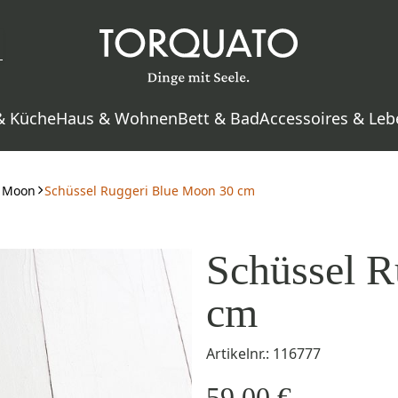
& Küche
Haus & Wohnen
Bett & Bad
Accessoires & Leb
e Moon
Schüssel Ruggeri Blue Moon 30 cm
Schüssel R
cm
Artikelnr.: 116777
59,00 €