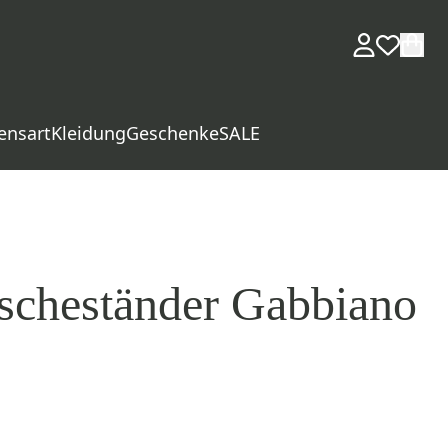
ensart
Kleidung
Geschenke
SALE
scheständer Gabbiano
d