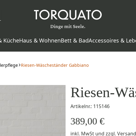
& Küche
Haus & Wohnen
Bett & Bad
Accessoires & Leb
derpflege
Riesen-Wäscheständer Gabbiano
Riesen-Wä
Artikelnr.: 115146
389,00 €
inkl. MwSt
und zzgl.
Versan