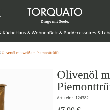
& Küche
Haus & Wohnen
Bett & Bad
Accessoires & Leb
Olivenöl mit weißem Piemonttrüffel
Olivenöl m
Piemonttrü
Artikelnr.: 124382
47,90 €