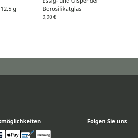
Essig- und Ölspender
 12,5 g
Borosilikatglas
9,90 €
smöglichkeiten
Folgen Sie uns