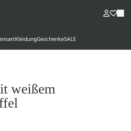
ensart
Kleidung
Geschenke
SALE
it weißem
ffel