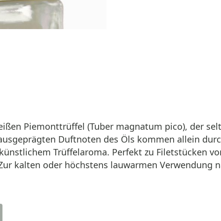
r Weißen Piemonttrüffel (Tuber magnatum pico), der s
, ausgeprägten Duftnoten des Öls kommen allein durc
künstlichem Trüffelaroma. Perfekt zu Filetstücken von
e. Zur kalten oder höchstens lauwarmen Verwendung 