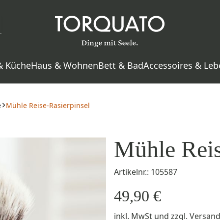
& Küche
Haus & Wohnen
Bett & Bad
Accessoires & Leb
e
Mühle Reise-Rasierpinsel
Mühle Reis
Artikelnr.: 105587
49,90 €
inkl. MwSt
und zzgl.
Versan