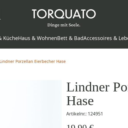
& Küche
Haus & Wohnen
Bett & Bad
Accessoires & Leb
Lindner Porzellan Eierbecher Hase
Lindner Po
Hase
Artikelnr.: 124951
19,90 €