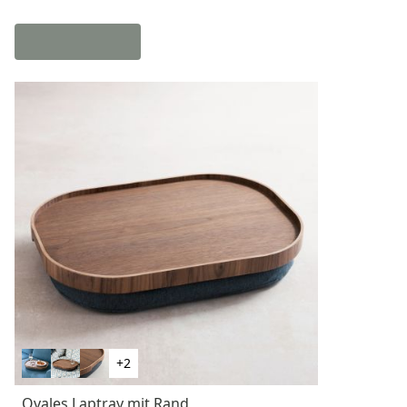
+2
Ovales Laptray mit Rand