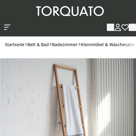
Zum Hauptinhalt springen
Startseite
Bett & Bad
Badezimmer
Kleinmöbel & Wäschesamm