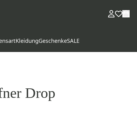
ensart
Kleidung
Geschenke
SALE
fner Drop
d