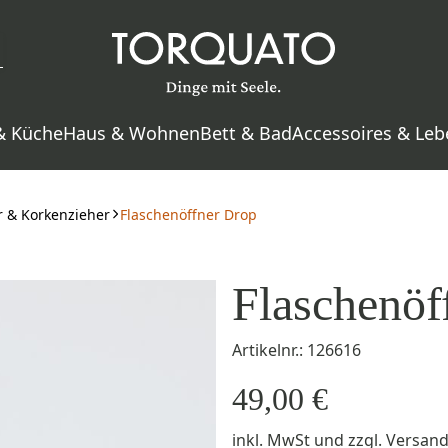
& Küche
Haus & Wohnen
Bett & Bad
Accessoires & Leb
r & Korkenzieher
Flaschenöffner Drop
Flaschenöf
Artikelnr.: 126616
49,00 €
inkl. MwSt
und zzgl.
Versan