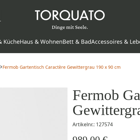
& Küche
Haus & Wohnen
Bett & Bad
Accessoires & Leb
Fermob Gartentisch Caractère Gewittergrau 190 x 90 cm
Fermob Gar
Gewittergr
Artikelnr.: 127574
989,00 €