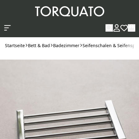
Zum Hauptinhalt springen
Startseite
Bett & Bad
Badezimmer
Seifenschalen & Seifenspe