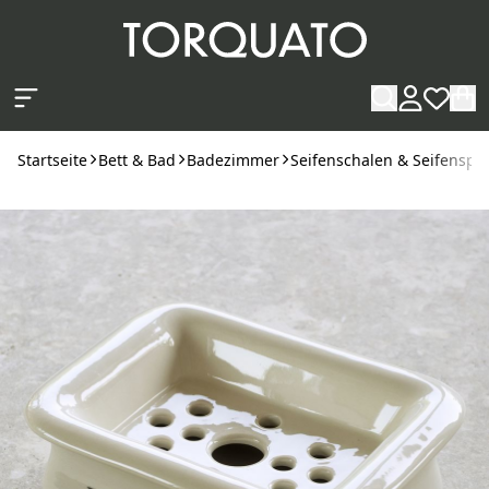
Zum Hauptinhalt springen
Startseite
Bett & Bad
Badezimmer
Seifenschalen & Seifenspe