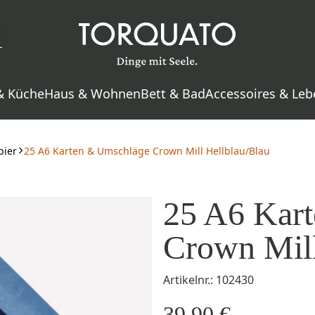
& Küche
Haus & Wohnen
Bett & Bad
Accessoires & Leb
pier
25 A6 Karten & Umschläge Crown Mill Hellblau/Blau
25 A6 Kar
Crown Mill
Artikelnr.: 102430
39,90 €