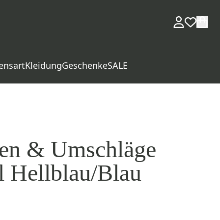
ensart
Kleidung
Geschenke
SALE
ten & Umschläge
 Hellblau/Blau