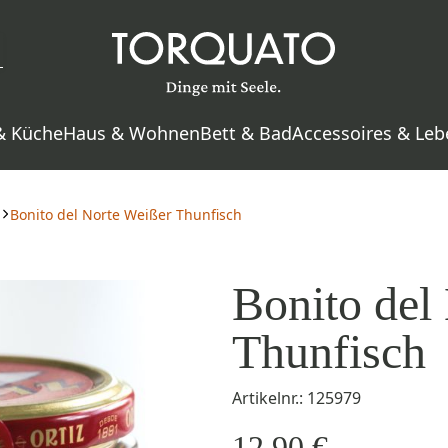
& Küche
Haus & Wohnen
Bett & Bad
Accessoires & Leb
Bonito del Norte Weißer Thunfisch
Bonito del
Thunfisch
Artikelnr.: 125979
12,90 €