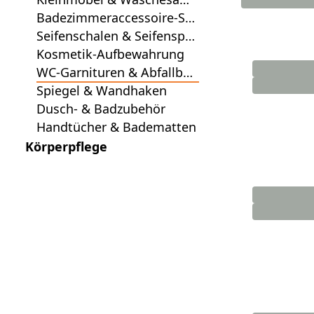
mler
Badezimmeraccessoire-Ser
ien
Seifenschalen & Seifenspe
nder
Kosmetik-Aufbewahrung
WC-Garnituren & Abfallbeh
älter
Spiegel & Wandhaken
Dusch- & Badzubehör
Handtücher & Badematten
Körperpflege