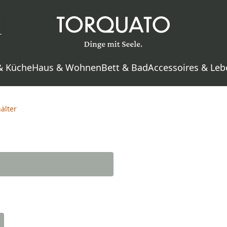
& Küche
Haus & Wohnen
Bett & Bad
Accessoires & Leb
älter