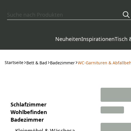
Zum Hauptinhalt springen
Neuheiten
Inspirationen
Tisch 
Startseite
Bett & Bad
Badezimmer
WC-Garnituren & Abfallbeh
Schlafzimmer
Wohlbefinden
Badezimmer
Kleinmöbel & Wäschesam