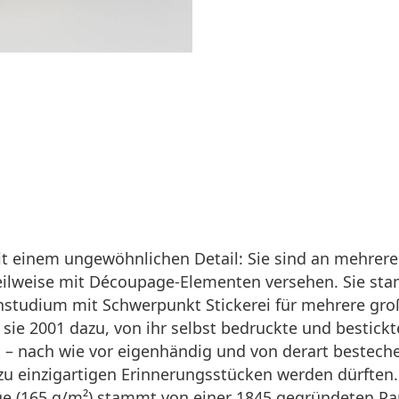
t einem ungewöhnlichen Detail: Sie sind an mehrer
teilweise mit Découpage-Elementen versehen. Sie st
studium mit Schwerpunkt Stickerei für mehrere gro
sie 2001 dazu, von ihr selbst bedruckte und bestickt
t – nach wie vor eigenhändig und von derart bestec
 einzigartigen Erinnerungsstücken werden dürften. 
äge (165 g/m²) stammt von einer 1845 gegründeten Pa