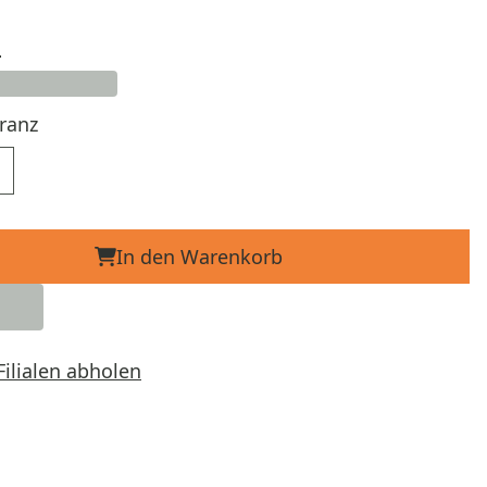
d
ranz
In den Warenkorb
Filialen abholen