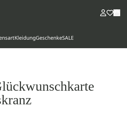
ensart
Kleidung
Geschenke
SALE
Glückwunschkarte
skranz