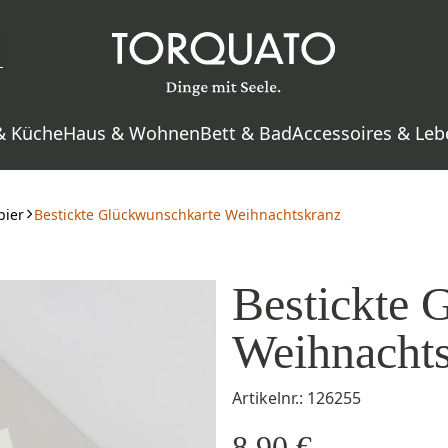
& Küche
Haus & Wohnen
Bett & Bad
Accessoires & Leb
pier
Bestickte Glückwunschkarte Weihnachtskranz
Bestickte 
Weihnacht
Artikelnr.: 126255
8,90 €