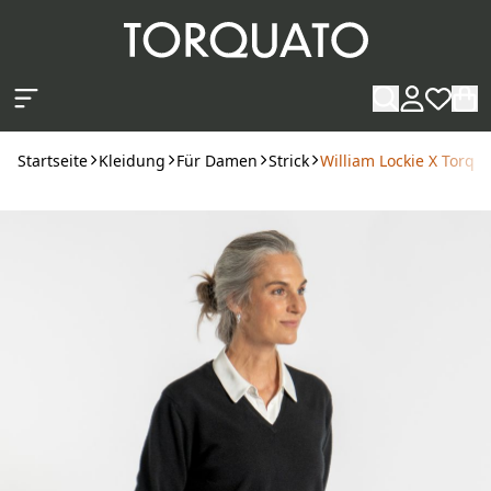
Zum Hauptinhalt springen
Startseite
Kleidung
Für Damen
Strick
William Lockie X Torqu