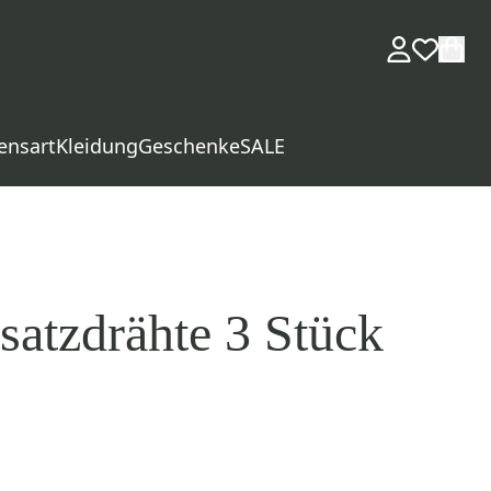
ensart
Kleidung
Geschenke
SALE
satzdrähte 3 Stück
d