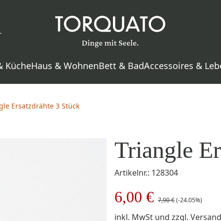
& Küche
Haus & Wohnen
Bett & Bad
Accessoires & Leb
gle Ersatzdrähte 3 Stück
Triangle Er
Artikelnr.: 128304
6,00 €
7,90 €
(-24.05%)
inkl. MwSt
und zzgl.
Versan