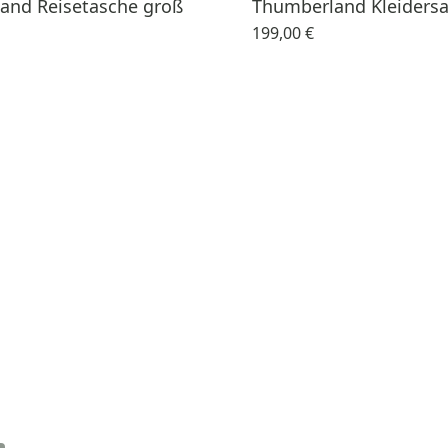
and Reisetasche groß
Thumberland Kleiders
199,00 €