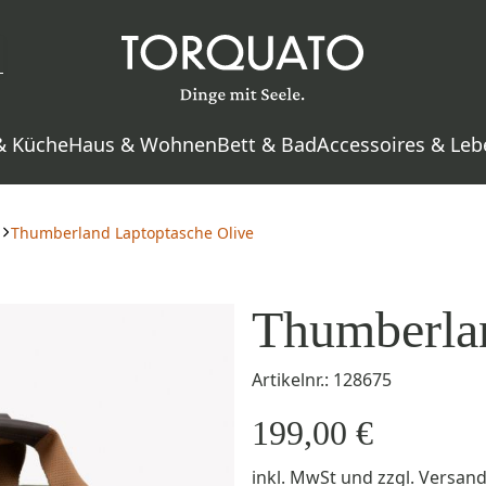
& Küche
Haus & Wohnen
Bett & Bad
Accessoires & Leb
Thumberland Laptoptasche Olive
Thumberlan
Artikelnr.: 128675
199,00 €
inkl. MwSt
und zzgl.
Versan