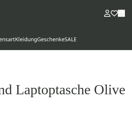
ensart
Kleidung
Geschenke
SALE
d Laptoptasche Olive
d