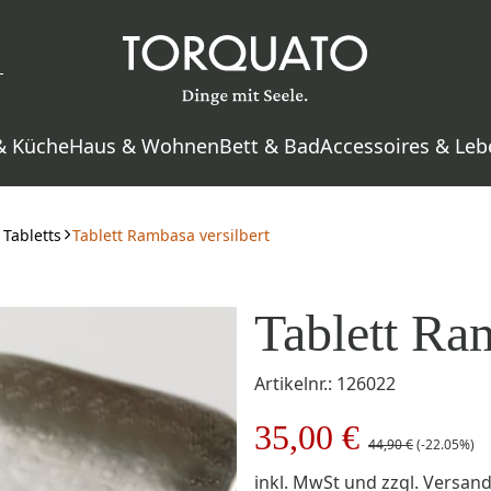
& Küche
Haus & Wohnen
Bett & Bad
Accessoires & Leb
Tabletts
Tablett Rambasa versilbert
Tablett Ram
Artikelnr.: 126022
35,00 €
44,90 €
(-22.05%)
inkl. MwSt
und zzgl.
Versan