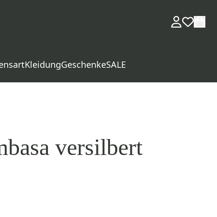
ensart
Kleidung
Geschenke
SALE
basa versilbert
d