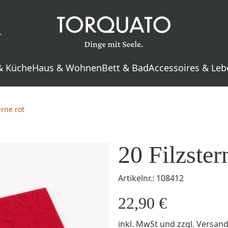
& Küche
Haus & Wohnen
Bett & Bad
Accessoires & Leb
erne rot
20 Filzster
Artikelnr.: 108412
22,90 €
inkl. MwSt
und zzgl.
Versan