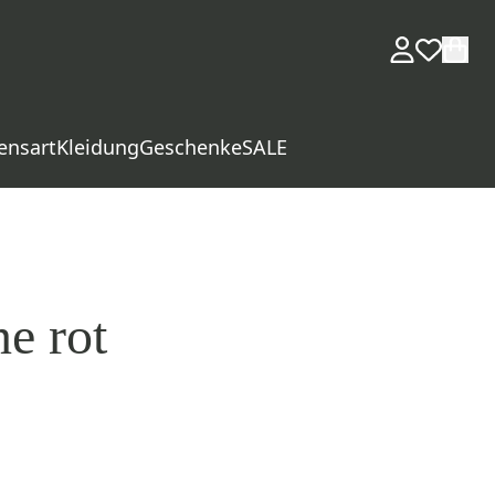
ensart
Kleidung
Geschenke
SALE
ne rot
d