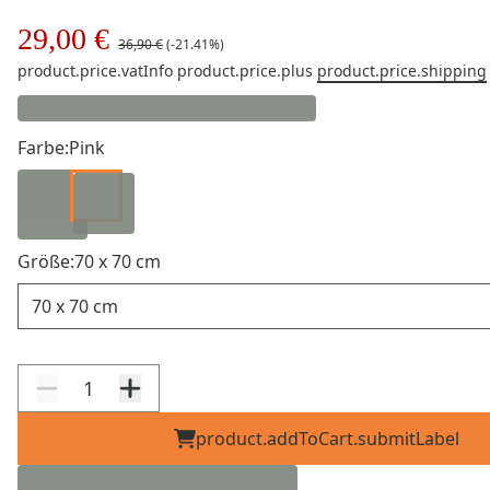
29,00 €
36,90 €
(-21.41%)
product.price.vatInfo
product.price.plus
product.price.shipping
Farbe:
Pink
Größe:
70 x 70 cm
Größe
product.addToCart.submitLabel