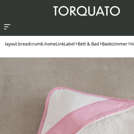
layout.skipToContent
layout.breadcrumb.homeLinkLabel
Bett & Bad
Badezimmer
H