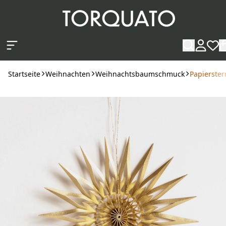
Zum Hauptinhalt springen
Startseite
Weihnachten
Weihnachtsbaumschmuck
Papierste