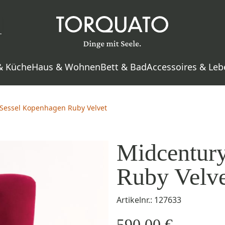
& Küche
Haus & Wohnen
Bett & Bad
Accessoires & Leb
Sessel Kopenhagen Ruby Velvet
Midcentur
Ruby Velve
Artikelnr.: 127633
590,00 €