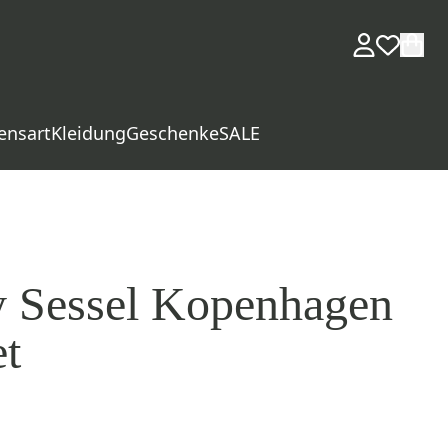
ensart
Kleidung
Geschenke
SALE
y Sessel Kopenhagen
t