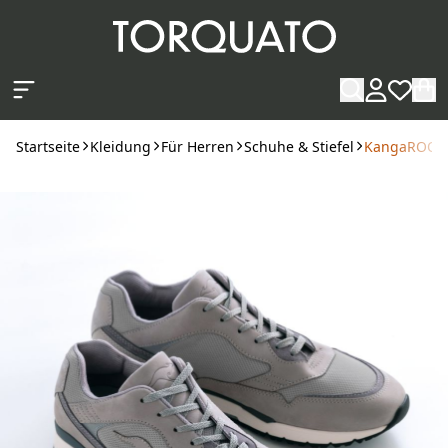
Zum Hauptinhalt springen
Startseite
Kleidung
Für Herren
Schuhe & Stiefel
KangaROOS H