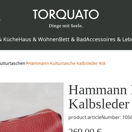
& Küche
Haus & Wohnen
Bett & Bad
Accessoires & Leb
ulturtaschen
Hammann Kulturtasche Kalbsleder Rot
Hammann K
Kalbsleder
product.articleNumber: 105
269,00 €