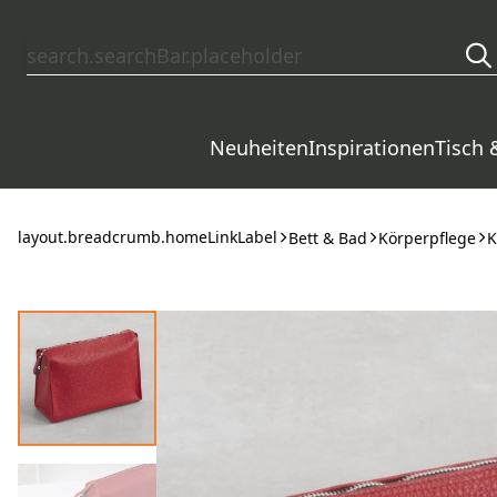
layout.skipToContent
Neuheiten
Inspirationen
Tisch 
layout.breadcrumb.homeLinkLabel
Bett & Bad
Körperpflege
K