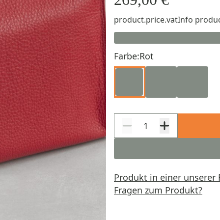
product.price.vatInfo
produc
Farbe:
Rot
Produkt in einer unserer 
Fragen zum Produkt?