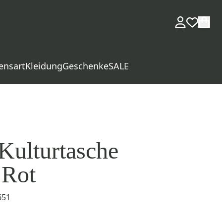
ensart
Kleidung
Geschenke
SALE
ulturtasche
 Rot
651