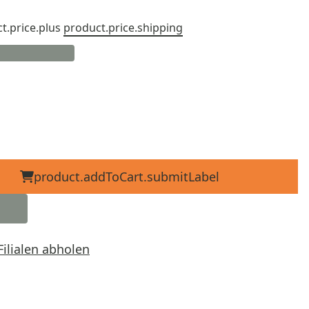
t.price.plus
product.price.shipping
product.addToCart.submitLabel
Filialen abholen