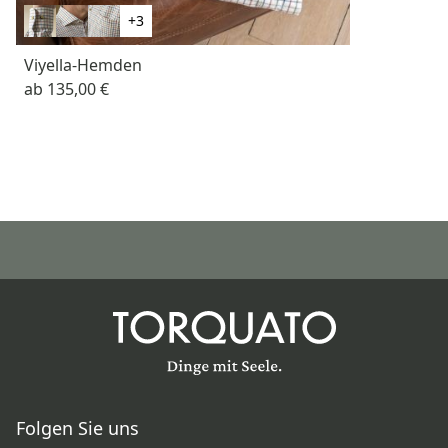
+3
Viyella-Hemden
ab
135,00 €
Folgen Sie uns