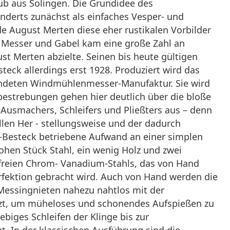
aub aus Solingen. Die Grundidee des
underts zunächst als einfaches Vesper- und
e August Merten diese eher rustikalen Vorbilder
u Messer und Gabel kam eine große Zahl an
st Merten abzielte. Seinen bis heute gültigen
ck allerdings erst 1928. Produziert wird das
ründeten Windmühlenmesser-Manufaktur. Sie wird
sbestrebungen gehen hier deutlich über die bloße
 Ausmachers, Schleifers und Pließters aus – denn
ellen Her - stellungsweise und der dadurch
ub-Besteck betriebene Aufwand an einer simplen
rohen Stück Stahl, ein wenig Holz und zwei
ostfreien Chrom- Vanadium-Stahls, das von Hand
rfektion gebracht wird. Auch von Hand werden die
Messingnieten nahezu nahtlos mit der
itzt, um müheloses und schonendes Aufspießen zu
iges Schleifen der Klinge bis zur