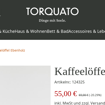
& Küche
Haus & Wohnen
Bett & Bad
Accessoires & Leb
elöffel Ebenholz
Kaffeelöff
Artikelnr.: 124325
55,00 €
69,00 €
(-20.29%)
inkl. MwSt
und zzgl.
Versan