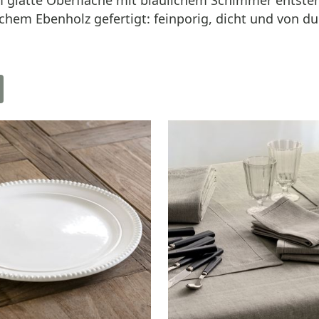
 glatte Oberfläche mit bläulichem Schimmer entsteht
chem Ebenholz gefertigt: feinporig, dicht und von du