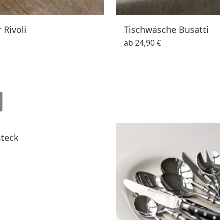
r Rivoli
Tischwäsche Busatti
ab
24,90 €
steck