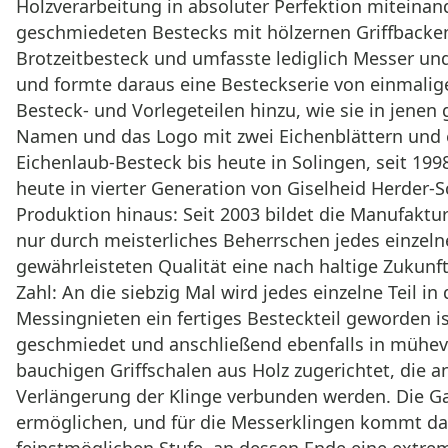
Holzverarbeitung in absoluter Perfektion miteinan
geschmiedeten Bestecks mit hölzernen Griffbacken 
Brotzeitbesteck und umfasste lediglich Messer un
und formte daraus eine Besteckserie von einmalige
Besteck- und Vorlegeteilen hinzu, wie sie in jenen
Namen und das Logo mit zwei Eichenblättern und e
Eichenlaub-Besteck bis heute in Solingen, seit 1
heute in vierter Generation von Giselheid Herder-
Produktion hinaus: Seit 2003 bildet die Manufaktu
nur durch meisterliches Beherrschen jedes einzelne
gewährleisteten Qualität eine nach haltige Zukunf
Zahl: An die siebzig Mal wird jedes einzelne Teil 
Messingnieten ein fertiges Besteckteil geworden is
geschmiedet und anschließend ebenfalls in mühevo
bauchigen Griffschalen aus Holz zugerichtet, die
Verlängerung der Klinge verbunden werden. Die G
ermöglichen, und für die Messerklingen kommt das