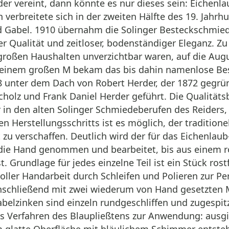
der vereint, dann könnte es nur dieses sein: Eichenl
verbreitete sich in der zweiten Hälfte des 19. Jahrh
d Gabel. 1910 übernahm die Solinger Besteckschmied
r Qualität und zeitloser, bodenständiger Eleganz. Z
 großen Haushalten unverzichtbar waren, auf die Augu
inem großen M bekam das bis dahin namenlose Beste
998 unter dem Dach von Robert Herder, der 1872 geg
Scholz und Frank Daniel Herder geführt. Die Qualität
r in den alten Solinger Schmiedeberufen des Reiders,
n Herstellungsschritts ist es möglich, der tradition
t zu verschaffen. Deutlich wird der für das Eichenla
in die Hand genommen und bearbeitet, bis aus einem 
t. Grundlage für jedes einzelne Teil ist ein Stück r
ller Handarbeit durch Schleifen und Polieren zur Pe
 anschließend mit zwei wiederum von Hand gesetzten 
abelzinken sind einzeln rundgeschliffen und zugesp
 Verfahren des Blaupließtens zur Anwendung: ausgieb