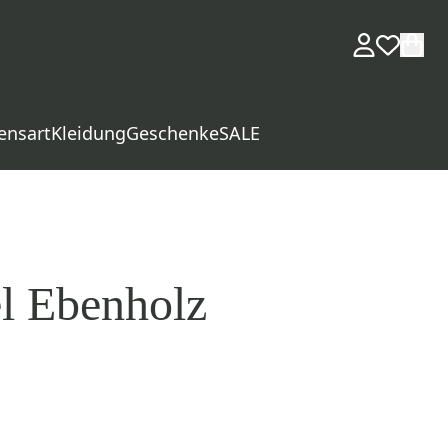
ensart
Kleidung
Geschenke
SALE
el Ebenholz
d