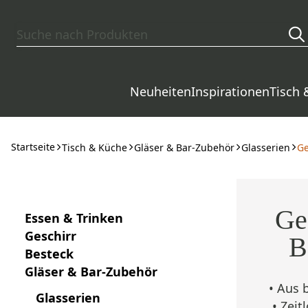
Zum Hauptinhalt springen
Neuheiten
Inspirationen
Tisch 
Startseite
Tisch & Küche
Gläser & Bar-Zubehör
Glasserien
Ge
Ge
Essen & Trinken
Geschirr
B
Besteck
Gläser & Bar-Zubehör
• Aus b
Glasserien
• Zei