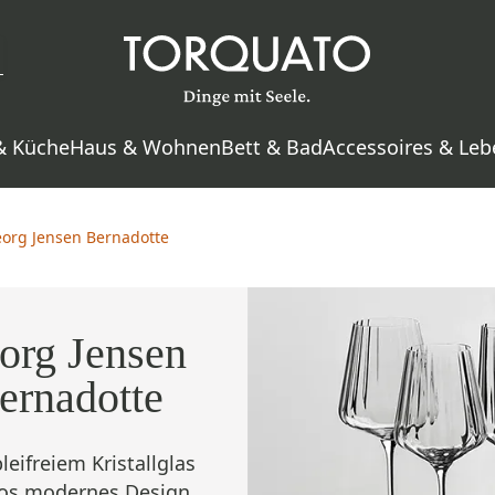
& Küche
Haus & Wohnen
Bett & Bad
Accessoires & Leb
org Jensen Bernadotte
org Jensen
ernadotte
leifreiem Kristallglas
tlos modernes Design