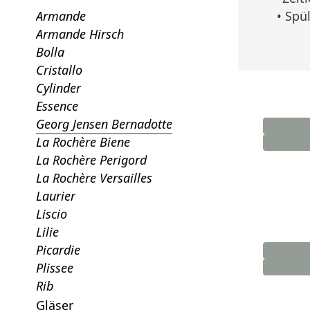
Armande
• Spü
Armande Hirsch
Bolla
Cristallo
Cylinder
Essence
Georg Jensen Bernadotte
La Rochère Biene
La Rochère Perigord
La Rochère Versailles
Laurier
Liscio
Lilie
Picardie
Plissee
Rib
Gläser