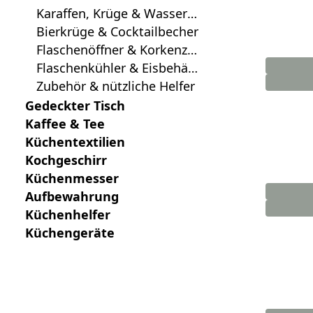
Karaffen, Krüge & Wasserfl
aschen
Bierkrüge & Cocktailbecher
Flaschenöffner & Korkenzie
her
Flaschenkühler & Eisbehält
er
Zubehör & nützliche Helfer
Gedeckter Tisch
Kaffee & Tee
Küchentextilien
Kochgeschirr
Küchenmesser
Aufbewahrung
Küchenhelfer
Küchengeräte