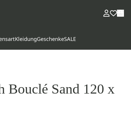
ensart
Kleidung
Geschenke
SALE
ch Bouclé Sand 120 x