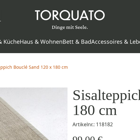
& Küche
Haus & Wohnen
Bett & Bad
Accessoires & Leb
eppich Bouclé Sand 120 x 180 cm
Sisalteppi
180 cm
Artikelnr.: 118182
99,00 €