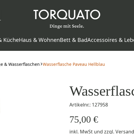
& Küche
Haus & Wohnen
Bett & Bad
Accessoires & Leb
ge & Wasserflaschen
Wasserflasche Paveau Hellblau
Wasserflas
Artikelnr.: 127958
75,00 €
inkl. MwSt
und zzgl.
Versan