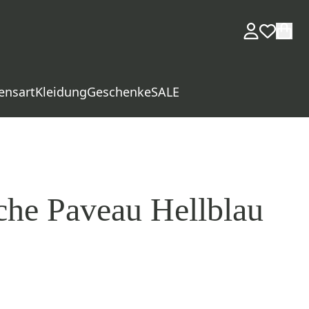
ensart
Kleidung
Geschenke
SALE
che Paveau Hellblau
d