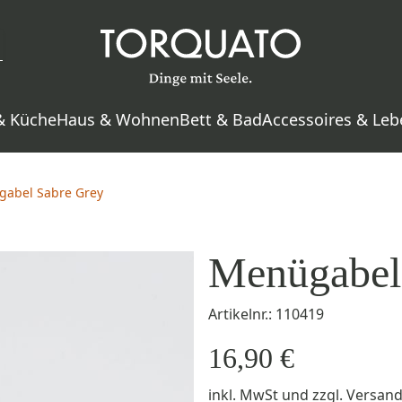
& Küche
Haus & Wohnen
Bett & Bad
Accessoires & Leb
abel Sabre Grey
Menügabel
Artikelnr.: 110419
16,90 €
inkl. MwSt
und zzgl.
Versan