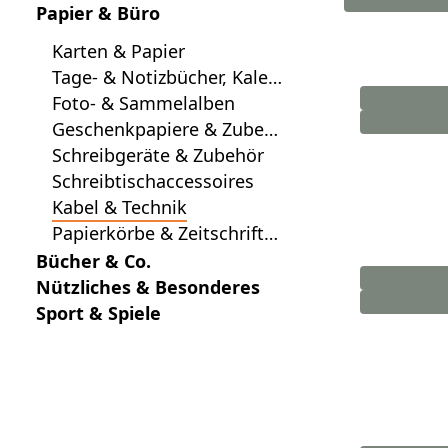
Papier & Büro
Karten & Papier
Tage- & Notizbücher, Kalen
der
Foto- & Sammelalben
Geschenkpapiere & Zubeh
ör
Schreibgeräte & Zubehör
Schreibtischaccessoires
Kabel & Technik
Papierkörbe & Zeitschrifte
nsammler
Bücher & Co.
Nützliches & Besonderes
Sport & Spiele