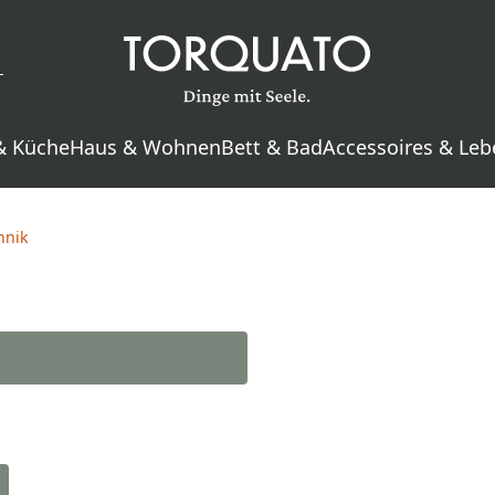
& Küche
Haus & Wohnen
Bett & Bad
Accessoires & Leb
hnik