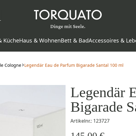
& Küche
Haus & Wohnen
Bett & Bad
Accessoires & Leb
de Cologne
Legendär Eau de Parfum Bigarade Santal 100 ml
Legendär 
Bigarade S
Artikelnr.: 123727
145,00 €