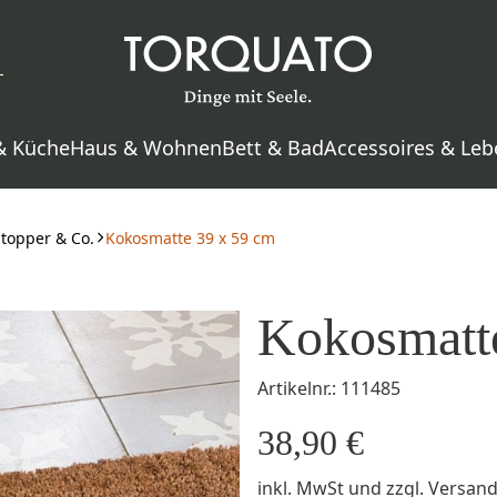
& Küche
Haus & Wohnen
Bett & Bad
Accessoires & Leb
stopper & Co.
Kokosmatte 39 x 59 cm
Kokosmatt
Artikelnr.: 111485
38,90 €
inkl. MwSt
und zzgl.
Versan