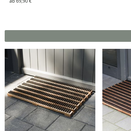
ab
69,90 €