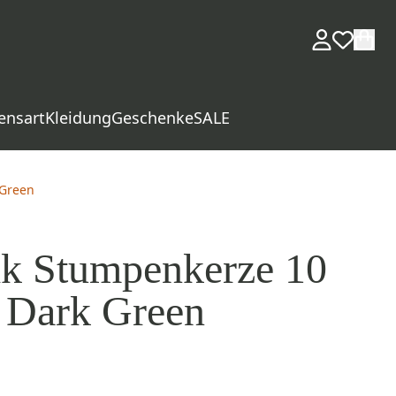
ensart
Kleidung
Geschenke
SALE
 Green
ik Stumpenkerze 10
 Dark Green