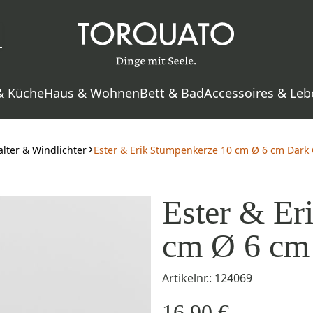
& Küche
Haus & Wohnen
Bett & Bad
Accessoires & Leb
lter & Windlichter
Ester & Erik Stumpenkerze 10 cm Ø 6 cm Dark
Ester & Er
cm Ø 6 cm
Artikelnr.: 124069
16,90 €