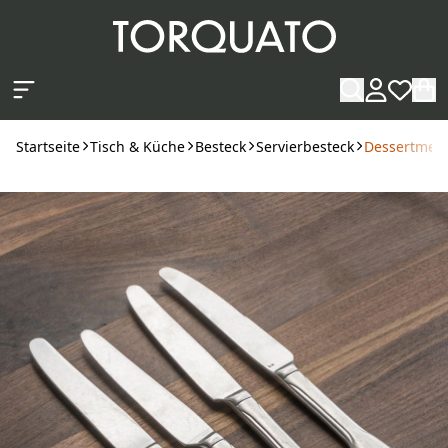
Zum Hauptinhalt springen
Startseite
Tisch & Küche
Besteck
Servierbesteck
Dessertmess