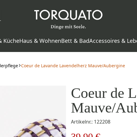
& Küche
Haus & Wohnen
Bett & Bad
Accessoires & Leb
derpflege
Coeur de Lavande Lavendelherz Mauve/Aubergine
Coeur de L
Mauve/Aub
Artikelnr.: 122208
39,90 €