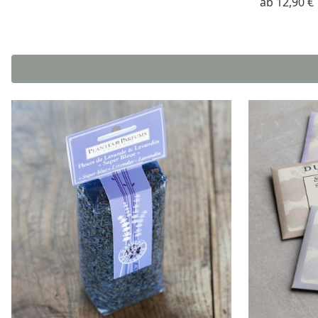
ab
12,90 €