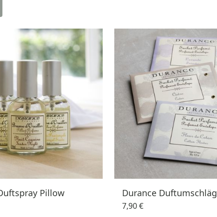
uftspray Pillow
Durance Duftumschlä
7,90 €