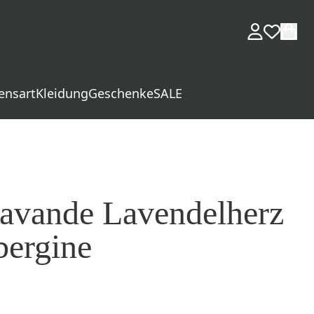
ensart
Kleidung
Geschenke
SALE
avande Lavendelherz
ergine